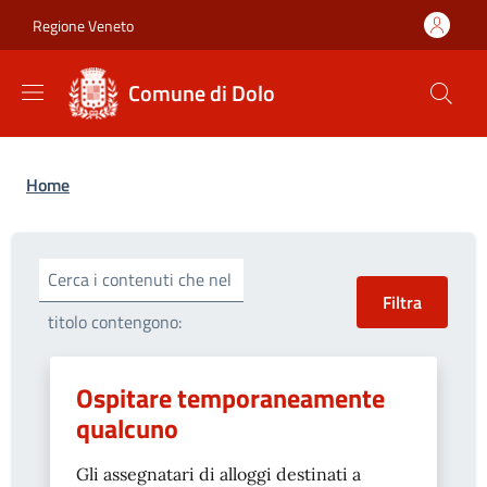
Salta al contenuto principale
Skip to footer content
Regione Veneto
Comune di Dolo
Briciole di pane
Home
Cerca i contenuti che nel
titolo contengono:
Ospitare temporaneamente
qualcuno
Gli assegnatari di alloggi destinati a