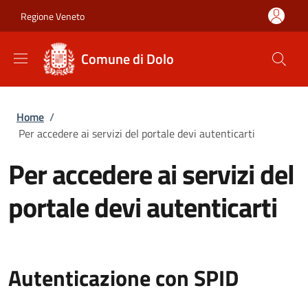
Salta al contenuto principale
Skip to footer content
Regione Veneto
Comune di Dolo
Briciole di pane
Home
/
Per accedere ai servizi del portale devi autenticarti
Per accedere ai servizi del
portale devi autenticarti
Autenticazione con SPID