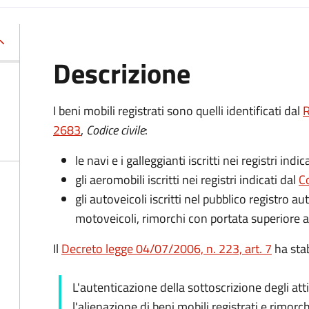
Descrizione
I beni mobili registrati sono quelli identificati dal
R
2683
,
Codice civile
:
le navi e i galleggianti iscritti nei registri indic
gli aeromobili iscritti nei registri indicati dal
Co
gli autoveicoli iscritti nel pubblico registro a
motoveicoli, rimorchi con portata superiore a
Il
Decreto legge 04/07/2006, n. 223, art. 7
ha stab
L'autenticazione della sottoscrizione degli att
l'alienazione di beni mobili registrati e rimorch