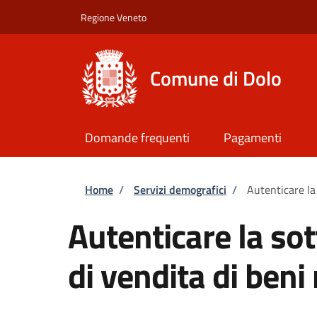
Salta al contenuto principale
Skip to footer content
Regione Veneto
Comune di Dolo
Domande frequenti
Pagamenti
Briciole di pane
Home
/
Servizi demografici
/
Autenticare la 
Autenticare la sot
di vendita di beni 