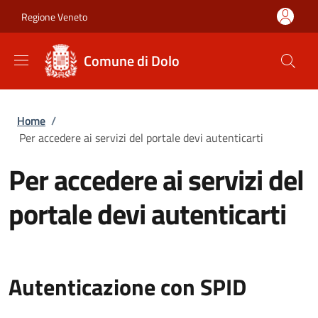
Salta al contenuto principale
Skip to footer content
Regione Veneto
Comune di Dolo
Briciole di pane
Home
/
Per accedere ai servizi del portale devi autenticarti
Per accedere ai servizi del
portale devi autenticarti
Autenticazione con SPID