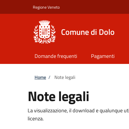
Salta al contenuto principale
Skip to footer content
Regione Veneto
Comune di Dolo
Domande frequenti
Pagamenti
Briciole di pane
Home
/
Note legali
Note legali
La visualizzazione, il download e qualunque util
licenza.