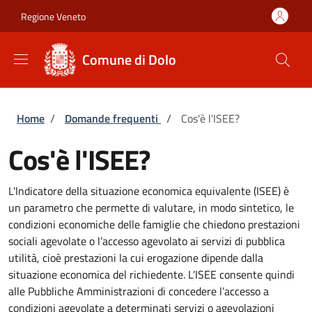
Salta al contenuto principale
Skip to footer content
Regione Veneto
Comune di Dolo
Briciole di pane
Home
/
Domande frequenti
/
Cos'è l'ISEE?
Cos'è l'ISEE?
L'Indicatore della situazione economica equivalente (ISEE) è
un parametro che permette di valutare, in modo sintetico, le
condizioni economiche delle famiglie che chiedono prestazioni
sociali agevolate o l’accesso agevolato ai servizi di pubblica
utilità, cioè prestazioni la cui erogazione dipende dalla
situazione economica del richiedente. L’ISEE consente quindi
alle Pubbliche Amministrazioni di concedere l’accesso a
condizioni agevolate a determinati servizi o agevolazioni